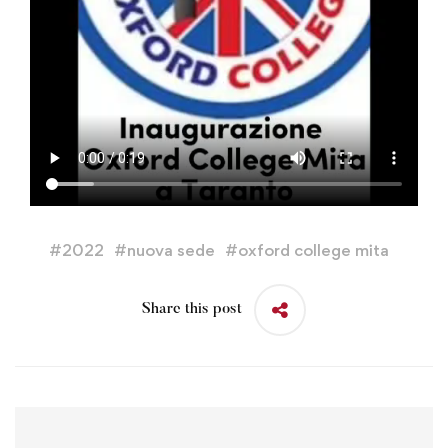
#
2022
#
nuova sede
#
oxford college mita
Share this post