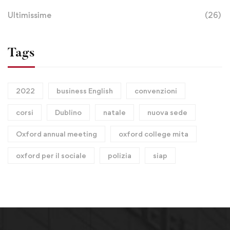
Ultimissime
(26)
Tags
2022
business English
convenzioni
corsi
Dublino
natale
nuova sede
Oxford annual meeting
oxford college mita
oxford per il sociale
polizia
siap