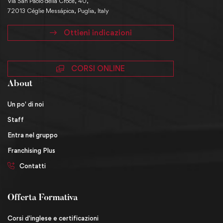
Via San Paolo della Croce, 40,
72013 Céglie Messápica, Puglia, Italy
Ottieni indicazioni
CORSI ONLINE
About
Un po' di noi
Staff
Entra nel gruppo
Franchising Plus
Contatti
Offerta Formativa
Corsi d'inglese e certificazioni