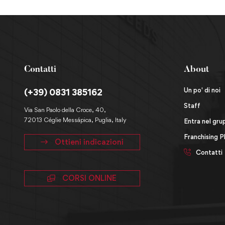
Contatti
About
Un po' di noi
(+39) 0831 385162
Staff
Via San Paolo della Croce, 40,
72013 Céglie Messápica, Puglia, Italy
Entra nel gr
Franchising P
Ottieni indicazioni
Contatti
CORSI ONLINE