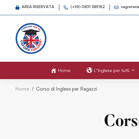
AREA RISERVATA
(+39) 0831 385162
segreteri
Home
L’Inglese per tutti
Home
Corso di Inglese per Ragazzi
Cors