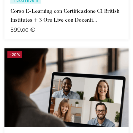
Tutti i livelli
Corso E-Learning con Certificazione C1 British
Institutes + 3 Ore Live con Docenti
599
€
Specializzati
,00
-20%