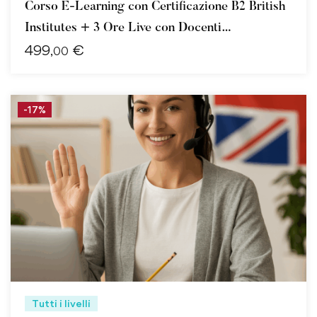
Corso E-Learning con Certificazione B2 British
Institutes + 3 Ore Live con Docenti
499
€
Specializzati
,00
-17%
Tutti i livelli